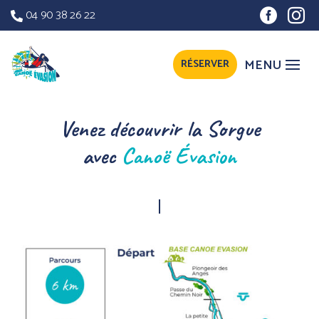
04 90 38 26 22


RÉSERVER
Venez découvrir la Sorgue
avec
Canoë Évasion
du 15
|